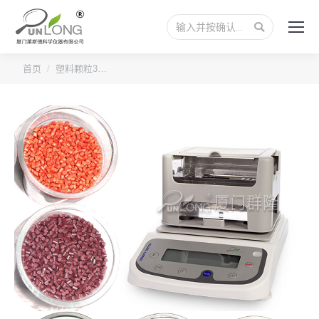
搜
索：
您的位置：
首页
塑料颗粒3…