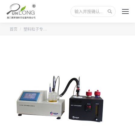
搜
索：
您的位置：
首页
塑料粒子专…