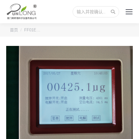
搜
索：
您的位置：
首页
FF01E…