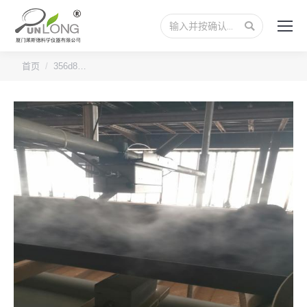
搜
索：
您的位置：
首页
356d8…