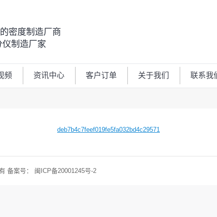
00的密度制造厂商
分仪制造厂家
视频
资讯中心
客户订单
关于我们
联系我
deb7b4c7feef019fe5fa032bd4c29571
权所有 备案号：
闽ICP备20001245号-2