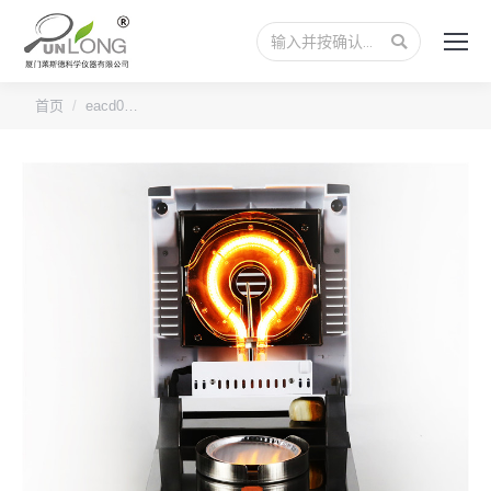
搜
索：
您的位置：
首页
eacd0…