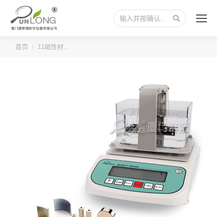
搜
索：
您的位置：
首页
11磁性材…