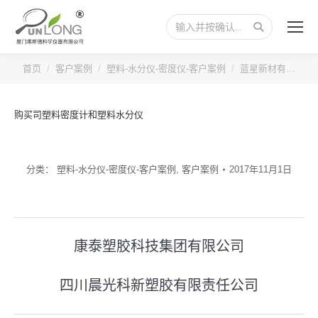
搜
索：
您的位置：
首页
客户案例
塑料-水分仪-密度仪-客户案例
蓝星新材有…
购买司塑料密度计和塑料水分仪
分类：
塑料-水分仪-密度仪-客户案例
,
客户案例
2017年11月1日
文
康泰塑胶科技集团有限公司
上
章
一
四川晨光科新塑胶有限责任公司
导
下
篇
一
文