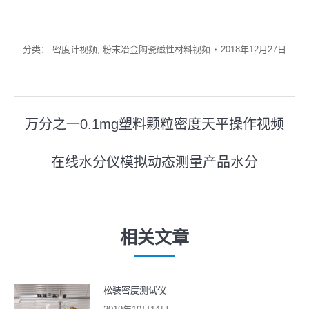
分类：
密度计视频
,
粉末冶金陶瓷磁性材料视频
2018年12月27日
文
万分之一0.1mg塑料颗粒密度天平操作视频
上
章
一
在线水分仪模拟动态测量产品水分
导
下
篇
一
文
航
篇
章：
文
相关文章
章：
松装密度测试仪