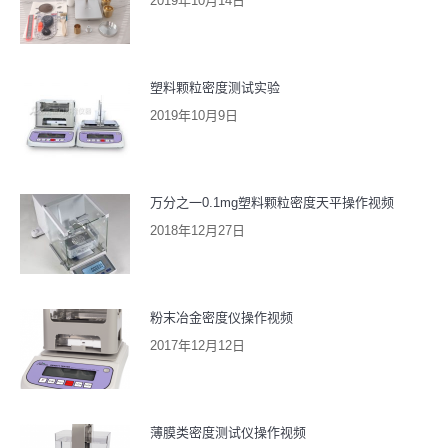
2019年10月14日
塑料颗粒密度测试实验
2019年10月9日
万分之一0.1mg塑料颗粒密度天平操作视频
2018年12月27日
粉末冶金密度仪操作视频
2017年12月12日
薄膜类密度测试仪操作视频