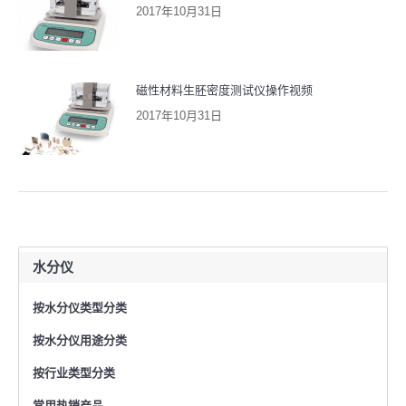
2017年10月31日
磁性材料生胚密度测试仪操作视频
2017年10月31日
水分仪
按水分仪类型分类
按水分仪用途分类
按行业类型分类
常用热销产品