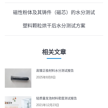
文
磁性粉体及其铸件（磁芯）的水分测试
上
章
一
塑料颗粒烘干后水分测试方案
导
下
篇
一
文
航
篇
章：
文
相关文章
章：
高镍正极材料水分测试报告
2025年8月8日
轻质量发泡材料密度测试报告
2021年12月23日