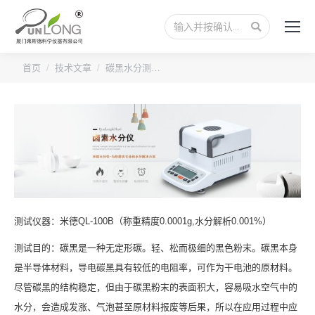
搜
索：
您的位置：
首页
技术文章
碳黑水分测…
测试仪器：米德QL-100B（称重精度0.0001g,水分解析0.001%）
测试目的：碳黑是一种无定形碳。轻、松而极细的黑色粉末。碳黑本身
是半导体材料，导电碳黑具有较低的电阻率，可作为干电池的原材料。
尽管碳黑的结构稳定，但由于碳黑粉末的表面积大，容易吸水空气中的
水分，会造成发涨、气泡甚至原材料报废等后果，所以在应用过程中应