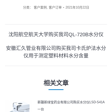
分类：
客户案例
,
客户订单
2021年10月22日
文
沈阳航空航天大学购买我司QL-720B水分仪
上
章
一
安徽汇久管业有限公司购买我司卡氏炉法水分
导
篇
仪用于测定塑料材料水分含量
下
文
航
一
章：
篇
文
相关文章
章：
新疆新绿宝药业有限公司购买水分仪LSD-S41A
一台