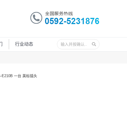
搜
们
行业动态
索：
E210B 一台 英标插头