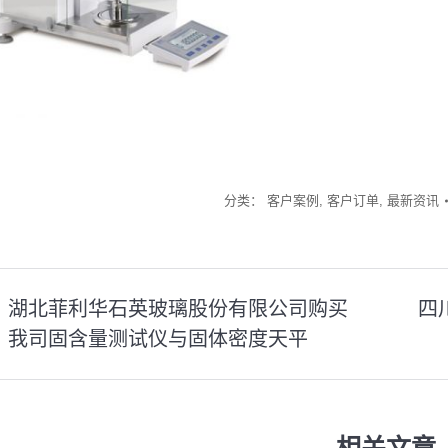
分类：
客户案例
,
客户订单
,
最新资讯
湖北菲利华石英玻璃股份有限公司购买
四
我司固含量测试仪与固体密度天平
上
下
一
一
篇
篇
文
文