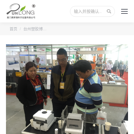
搜
索：
您的位置：
首页
台州塑胶博…