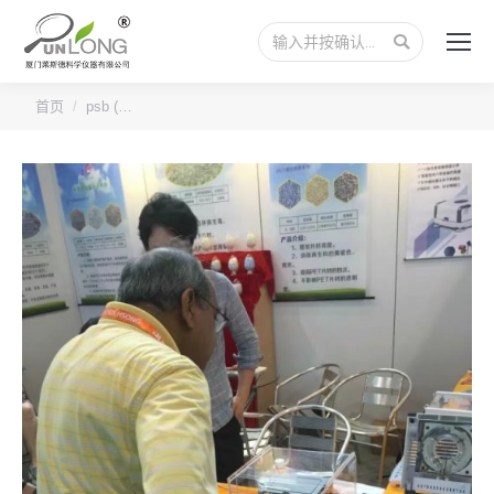
搜
索：
您的位置：
首页
psb (…