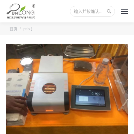
搜
索：
您的位置：
首页
psb (…