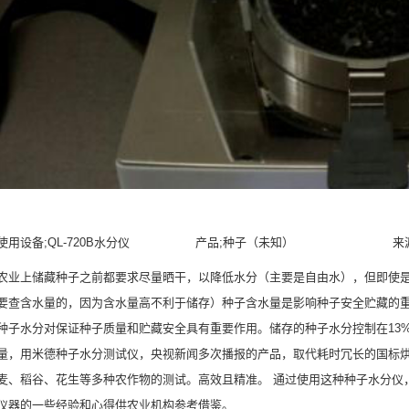
使用设备;QL-720B水分仪 产品;种子（未知） 来源
农业上储藏种子之前都要求尽量晒干，以降低水分（主要是自由水），但即使
要查含水量的，因为含水量高不利于储存）种子含水量是影响种子安全贮藏的
种子水分对保证种子质量和贮藏安全具有重要作用。储存的种子水分控制在13
量，用米德种子水分测试仪，央视新闻多次播报的产品，取代耗时冗长的国标
麦、稻谷、花生等多种农作物的测试。高效且精准。 通过使用这种种子水分仪
仪器的一些经验和心得供农业机构参考借鉴。