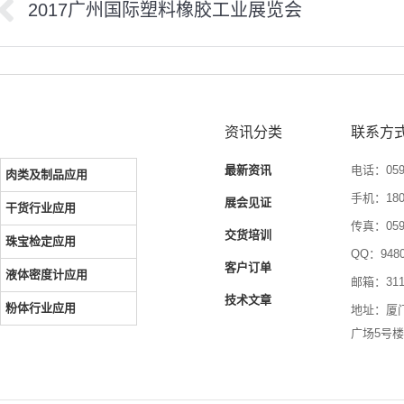
2017广州国际塑料橡胶工业展览会
上
下
章
一
一
导
篇
篇
文
文
航
章：
章
资讯分类
联系方
最新资讯
电话：0592
肉类及制品应用
手机：1804
展会见证
干货行业应用
传真：0592
交货培训
珠宝检定应用
QQ：9480
客户订单
液体密度计应用
邮箱：3116
技术文章
粉体行业应用
地址：厦
广场5号楼