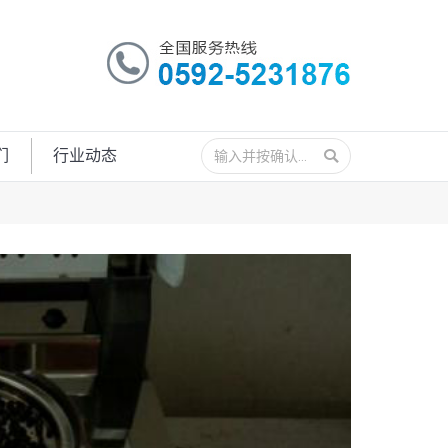
搜
们
行业动态
索：