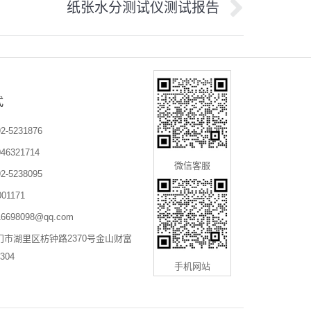
纸张水分测试仪测试报告
：
式
-5231876
6321714
微信客服
-5238095
01171
698098@qq.com
门市湖里区枋钟路2370号金山财富
304
手机网站