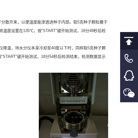
子分散开来，以便温度能渗透进种子内部。取5克种子颗粒撒于
设置在135℃，按“START”键开始测试，18分49秒后检
降温，待水分仪本身冷却至40度以下时，同样取5克种子颗
START”键开始测试，18分54秒后检测结束，检测数据显示