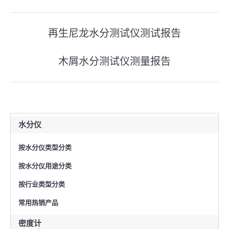
文
再生尼龙水分测试仪测试报告
上
章
一
木屑水分测试仪测量报告
导
下
篇
一
文
航
篇
章：
文
水分仪
章：
按水分仪类型分类
按水分仪用途分类
按行业类型分类
常用热销产品
密度计