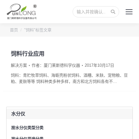
搜
索：
您的位置：
首页
"饲料"标签文章
饲料行业应用
解决方案
作者：
厦门莱斯德科学仪器
2017年10月17日
饲料：青贮牧草饲料、海蛎壳粉状饲料、酒糟、米麸、宠物粮、豆
粕、麦麸等等 饲料种类多种多样，南方和北方饲料各有不…
水分仪
按水分仪类型分类
按水分仪用途分类