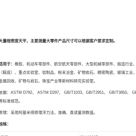
大量程密度天平，主要测量大零件产品尺寸可以根据客户要求定制。
适用于：
橡胶、机动车零部件、航空航天零部件、大型机械零部件、煅造行业
（鞋底）、重点实验室、铝制品、粉末冶金、矿物岩石、精密陶瓷、玻璃工业
金属回收、矿物与岩石、珠宝产业等新材料研究实验室。
依据：ASTM D792、 ASTM D297、 GB/T1033、GB/T2951、 GB/T3850、 GB/
等标准规范。
原理：采用阿基米得原理浮力法，准确、直读量测数值。
规格：