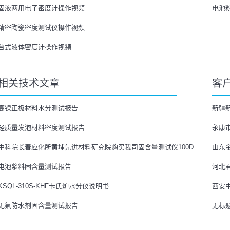
固液两用电子密度计操作视频
电池
精密陶瓷密度测试仪操作视频
台式液体密度计操作视频
相关技术文章
客
高镍正极材料水分测试报告
新疆新
轻质量发泡材料密度测试报告
永康市
中科院长春应化所黄埔先进材料研究院购买我司固含量测试仪100D
山东
电池浆料固含量测试报告
河北
KSQL-310S-KHF卡氏炉水分仪说明书
西安中
无氟防水剂固含量测试报告
无标