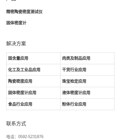
精密陶瓷密度测试仪
固体密度计
解决方案
固含量应用
肉类及制品应用
化工及工业品应用
干货行业应用
陶瓷密度应用
珠宝检定应用
固体密度计应用
液体密度计应用
食品行业应用
粉体行业应用
联系方式
电话：0592-5231876