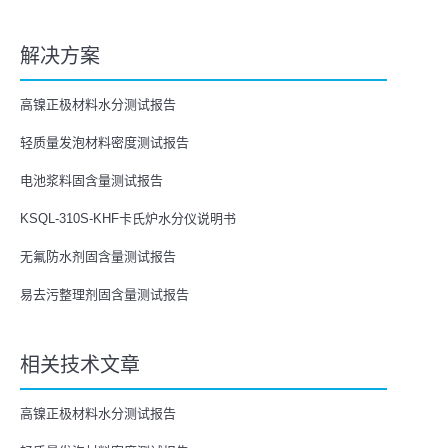
解决方案
高镍正极材料水分测试报告
轻质量发泡材料密度测试报告
电池浆料固含量测试报告
KSQL-310S-KHF卡氏炉水分仪说明书
无氟防水剂固含量测试报告
易去污整理剂固含量测试报告
相关技术文章
高镍正极材料水分测试报告