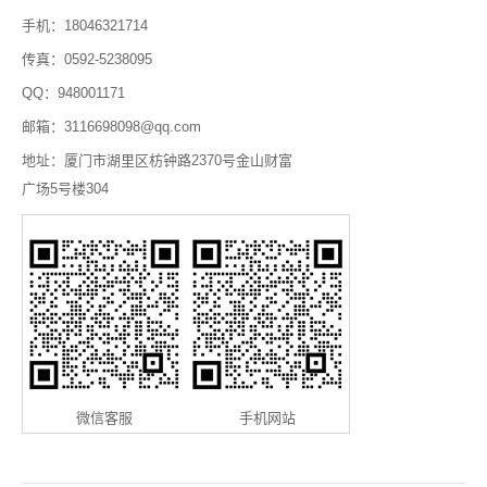
手机：18046321714
传真：0592-5238095
QQ：948001171
邮箱：3116698098@qq.com
地址：厦门市湖里区枋钟路2370号金山财富
广场5号楼304
微信客服
手机网站