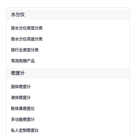
水分仪
按水分仪类型分类
按水分仪用途分类
按行业类型分类
常用热销产品
密度计
固体密度计
液体密度计
粉体真密度仪
多功能密度计
私人定制密度仪