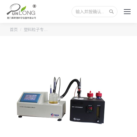
搜
索：
您的位置：
首页
塑料粒子专…