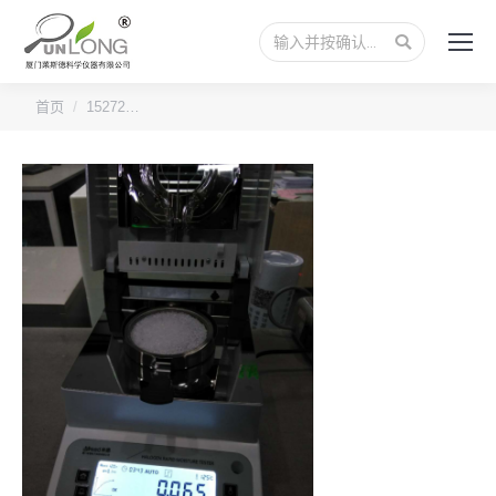
搜
索：
您的位置：
首页
15272…