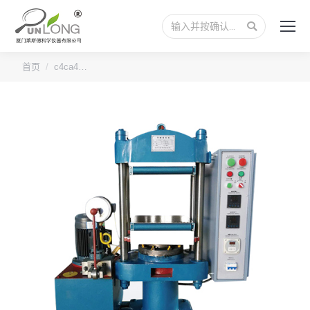
搜
索：
您的位置：
首页
c4ca4…