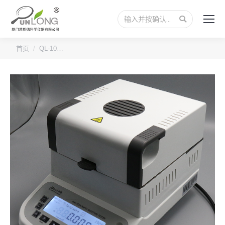
搜
索：
您的位置：
首页
QL-10…