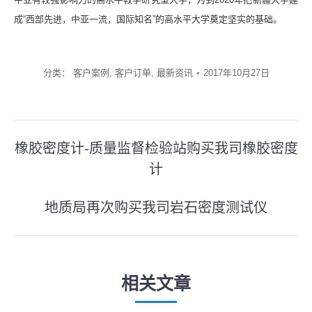
成“西部先进，中亚一流，国际知名”的高水平大学奠定坚实的基础。
分类：
客户案例
,
客户订单
,
最新资讯
2017年10月27日
文
橡胶密度计-质量监督检验站购买我司橡胶密度
章
计
上
一
导
地质局再次购买我司岩石密度测试仪
篇
下
航
文
一
章：
篇
文
相关文章
章：