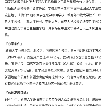
国家和地区的134所大学和科研机构建立了教学科研合作交流关系，与
41所国外高校签署了合作协议。学校现在已成为“中国中亚国家大学生交
流基地”，上海合作组织大学区域学项目学校，教育部中俄大学校长、中
日大学校长、中韩大学校长、亚洲大学、东亚大学校长论坛项目学校和
中国政府奖学金自主招生学校，具有接受中国奖学金硕士以上研究生资
格。
『办学条件』
;新疆大学分校本部、北校区、南校区三个校区，共占地299.72万平方米
（约4496亩）。固定资产总值20.47亿元，教学科研仪器设备总值3.1亿
元。图书馆是中国高等教育文献保障体系（CALIS）省级中心馆，图书
文献总量276.5万册，数字资源量41000GB。建成了校园网和CERNET
新疆地区主节点和新疆教育区域网控制中心、乌鲁木齐教育城域网。拥
有现代化的数字化图书馆和西北地区一流的多功能体育馆。
『总体发展目标』
到2015年，新疆大学综合办学实力力争跨入西部高校先进行列，建成在
中亚有较强影响力的高水平教学研究型大学，为到2020年把新疆大学建