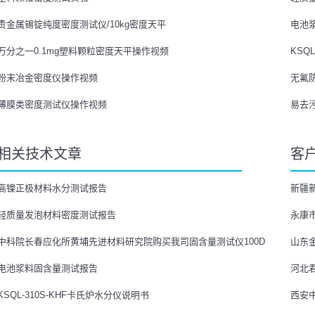
贵金属锡锭纯度密度测试仪/10kg密度天平
电池
万分之一0.1mg塑料颗粒密度天平操作视频
KSQ
粉末冶金密度仪操作视频
无氟
薄膜类密度测试仪操作视频
易去
相关技术文章
客
高镍正极材料水分测试报告
新疆新
轻质量发泡材料密度测试报告
永康市
中科院长春应化所黄埔先进材料研究院购买我司固含量测试仪100D
山东
电池浆料固含量测试报告
河北
KSQL-310S-KHF卡氏炉水分仪说明书
西安中