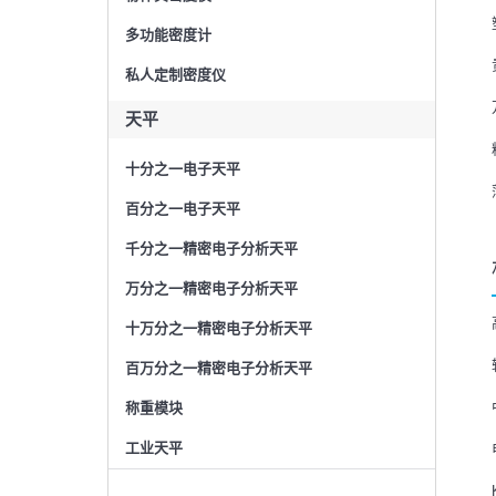
多功能密度计
私人定制密度仪
天平
十分之一电子天平
百分之一电子天平
千分之一精密电子分析天平
万分之一精密电子分析天平
十万分之一精密电子分析天平
百万分之一精密电子分析天平
称重模块
工业天平