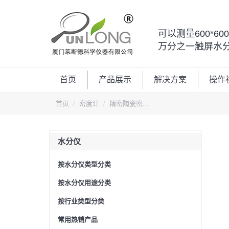
可以测量600*6
万分之一触屏水
首页
产品展示
解决方案
操作
您的位置：
首页
密度计
精密陶瓷密…
水分仪
按水分仪类型分类
按水分仪用途分类
按行业类型分类
常用热销产品