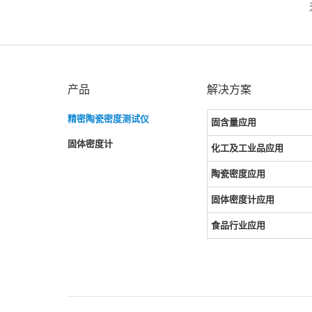
产品
解决方案
精密陶瓷密度测试仪
固含量应用
固体密度计
化工及工业品应用
陶瓷密度应用
固体密度计应用
食品行业应用