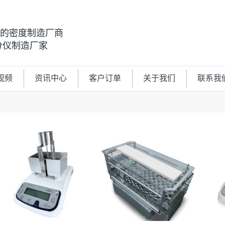
00的密度制造厂商
分仪制造厂家
视频
资讯中心
客户订单
关于我们
联系我