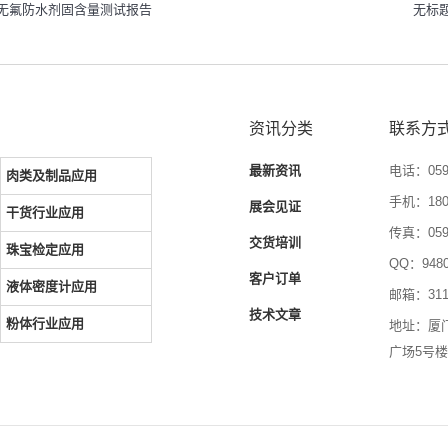
无氟防水剂固含量测试报告
无标
资讯分类
联系方
最新资讯
电话：0592
肉类及制品应用
手机：1804
展会见证
干货行业应用
传真：0592
交货培训
珠宝检定应用
QQ：9480
客户订单
液体密度计应用
邮箱：3116
技术文章
粉体行业应用
地址：厦
广场5号楼