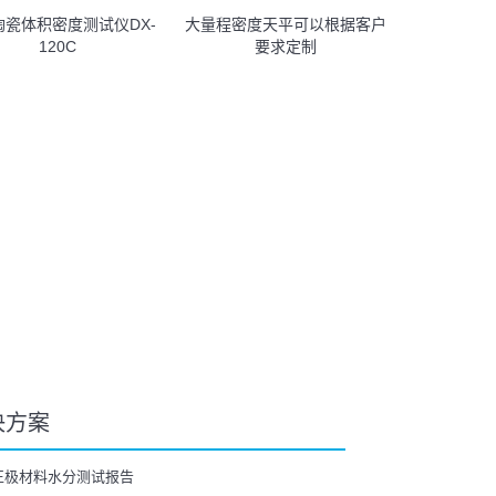
陶瓷体积密度测试仪DX-
大量程密度天平可以根据客户
120C
要求定制
决方案
正极材料水分测试报告