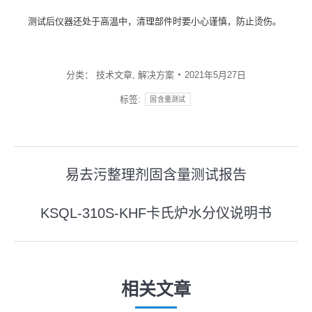
测试后仪器还处于高温中，清理部件时要小心谨慎，防止烫伤。
分类：
技术文章
,
解决方案
2021年5月27日
标签:
固含量测试
文
易去污整理剂固含量测试报告
上
章
一
KSQL-310S-KHF卡氏炉水分仪说明书
导
下
篇
一
文
航
篇
章：
文
相关文章
章：