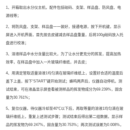
1、开箱取出水分仪主机，配件包括砝码、支架、样品盘、防风盘、电
源线等；
2、将防风盘、支架、样品盘一一装好，接通电源，按下开机键，显示
屏进入开机界面，首先按去皮键减去样品盘重量，后将100g砝码放入托
盘进行校准；
3、溶液样品中水分含量比较大，为了让水分更充分的挥发，提高加热
效率，在样品盘中加入一片玻璃纤维纸，并去皮；
4、用滴定管取适量溶液1均匀滴在玻璃纤维纸上，设置好合适的温度后
盖下上盖，按下“START”键开始测试；蜂鸣两声后，仪器自动停机，测
试结束，可在液晶显示屏查看被测样品的挥发物成分为69.239%，固含
量为30.761%；
5、复位仪器，待仪器冷却至40℃以下后，再取等量的溶液1均匀滴在玻
璃纤维纸上，重复上述测试步骤；测试结束后得出第二组数据，显示样
品的挥发物为69.247%，固含量为30.753%；两次测试误差为0.008%，