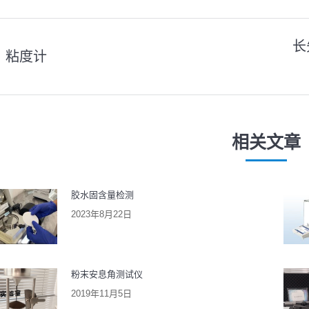
长
粘度计
上
下
一
一
篇
篇
文
文
相关文章
章：
章：
胶水固含量检测
2023年8月22日
粉末安息角测试仪
2019年11月5日