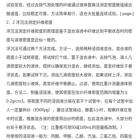
试验发现，经过去除气泡处理的纤维通过液体置换法测定密度数值接近
报道值，比较稳定可靠，方法简单易行，适合大批量连续试验。[-page-]
2．2 浮沉法测定纤维密度
浮沉法测定纤维密度的原理是基于混合溶液中纤维达到平衡状态时的密
度与溶液密度是近似一致的。
浮沉法可通过两个方法完成。方法一，选择两种浸润液混合，混合液的
密度小于试样密度，将试样打个结，置于混合液中，去除气泡，滴人几
滴密度较大的液体，搅拌以确保充分混合，继续添加，直至纤维处于悬
浮状态。如果试样下沉，添加几滴密度较大液体，如果试样上浮，添加
几滴密度较小液体，直至纤维平衡静止。过滤，使用比重计测量液体密
度。方法二，制备浸润液，使其密度在估计纤维密度范围内增量为士
0.2g/cm3。将密度不同的浸润液分装在若干个试管中，在每个试管中加
人一定量碎纱（约l00μɡ），塞住试管摇动，静置1小时，观察纤维在管
中的位置。根据混合液的密度得出纱的密度，在此混合液中，大部分的
纱处于悬浮状态。（注：比重瓶可用50或100mL的容量瓶改制。）
所使用的浸润液一般为：丙酮、甲醇、乙醇、汽油、三氯乙烷、四氯化