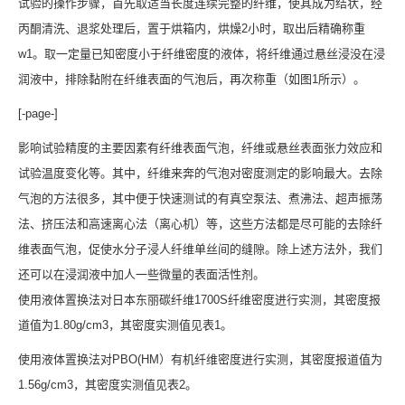
试验的操作步骤，首先取适当长度连续完整的纤维，使其成为结状，经
丙酮清洗、退浆处理后，置于烘箱内，烘燥2小时，取出后精确称重
w1。取一定量已知密度小于纤维密度的液体，将纤维通过悬丝浸没在浸
润液中，排除黏附在纤维表面的气泡后，再次称重（如图1所示）。
[-page-]
影响试验精度的主要因素有纤维表面气泡，纤维或悬丝表面张力效应和
试验温度变化等。其中，纤维来奔的气泡对密度测定的影响最大。去除
气泡的方法很多，其中便于快速测试的有真空泵法、煮沸法、超声振荡
法、挤压法和高速离心法（离心机）等，这些方法都是尽可能的去除纤
维表面气泡，促使水分子浸人纤维单丝间的缝隙。除上述方法外，我们
还可以在浸润液中加人一些微量的表面活性剂。
使用液体置换法对日本东丽碳纤维1700S纤维密度进行实测，其密度报
道值为1.80g/cm3，其密度实测值见表1。
使用液体置换法对PBO(HM）有机纤维密度进行实测，其密度报道值为
1.56g/cm3，其密度实测值见表2。