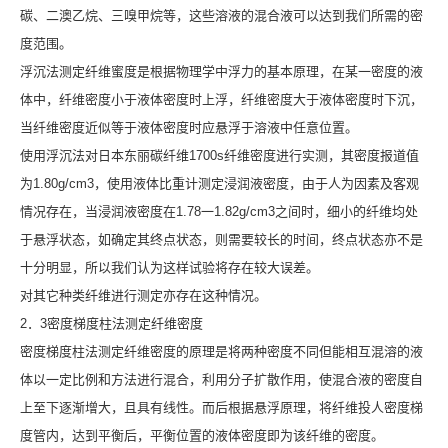
碳、二澳乙烷、三嗅甲烷等，这些溶液的混合液可以达到我们所需的密
度范围。
浮沉法测定纤维蜜度是根据物理学中浮力的基本原理，在某一密度的液
体中，纤维密度小于液体密度时上浮，纤维密度大于液体密度时下沉，
当纤维密度近似等于液体密度时应悬浮于溶液中任意位置。
使用浮沉法对日本东丽碳纤维1700s纤维密度进行实测，其密度报道值
为1.80g/cm3，使用液体比重计测定浸润液密度，由于人为因素及客观
情况存在，当浸润液密度在1.78一1.82g/cm3之间时，细小的纤维均处
于悬浮状态，如确定其终点状态，则需要较长的时间，终点状态亦不是
十分明显，所以我们认为这样试验将存在较大误差。
对其它种类纤维进行测定亦存在这种情况。
2．3密度梯度柱法测定纤维密度
密度梯度柱法测定纤维密度的原理是将两种密度不同但能相互混溶的液
体以一定比例和方法进行混合，利用分子扩散作用，使混合液的密度自
上至下逐渐增大，且具有线性。而后根据悬浮原理，将纤维投人密度梯
度管内，达到平衡后，平衡位置的液体密度即为该纤维的密度。