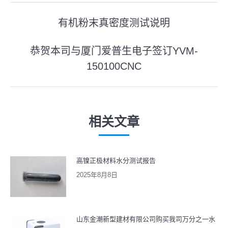
文
有机粉末真密度测试说明
上
章
一
恭贺本司与厦门爱普生电子签订YVM-
导
篇
150100CNC
下
文
航
一
章：
篇
文
相关文章
章：
高镍正极材料水分测试报告
2025年8月8日
山东金潮新型建材有限公司购买我司万分之一水