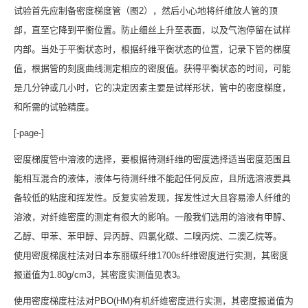
试验首先应制备密度梯度管（图2），然后小心地将纤维放人管的顶
部，直至它降到平衡位置。防止细丝上升至表面，以及气泡停留在试样
内部。当处于平衡状态时，根据纤维平衡状态的位置，记录下管的梯度
值，根据管的刻度曲线测定相应的密度值。获得平衡状态的时间，可能
是几分钟或几小时，它的决定因素主要是试样形状，管中的密度梯度，
和所需的试验精度。
[-page-]
密度梯度管中溶液的选择，要根据待测纤维的密度选择适当密度范围且
能相互混合的液体，液体与待测纤维不能起任何反应，且所选溶液要具
备较低的粘度和挥发性。反复实验发现，挥发性过大且容易渗人纤维的
溶液，对纤维密度的测定有很大的影响。一般我们选用的溶液有甲醇、
乙醇、甲苯、苯甲醇、异丙醇、四氯化碳、二嗅丙烷、二澳乙烷等。
使用密度梯度柱法对日本东丽碳纤维1700s纤维密度进行实测，其密度
报道值为1.80g/cm3，其密度实测值见表3。
使用密度梯度柱法对PBO(HM)有机纤维密度进行实测，其密度报道值为