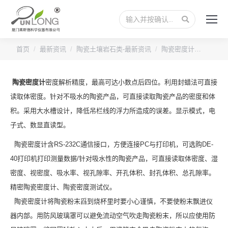
搜
索：
您的位置：
首页
最新资讯
陶瓷土壤岩石类-最新资讯
陶瓷密度计…
陶瓷密度计
密度解析精度，最高可达小数点后四位。利用封蜡法可直接
读取体密度。针对不吸水的陶瓷产品，可直接读取陶瓷产品的密度和体
积。采用大水槽设计，降低吊栏线的浮力所造成的误差。显示模式，电
子式、数显直读型。
陶瓷密度计含RS-232C通信接口，方便连接PC与打印机，可选购DE-
40打印机打印测量数据/针对吸水性的陶瓷产品，可直接读取体密度、湿
密度、视密度、吸水率、视孔隙率、开孔体积、封孔体积、总孔隙率。
精密陶瓷密度计、陶瓷密度测试仪。
陶瓷密度计将陶瓷粉末舀到烧杯里时要小心谨慎，不要使粉末飘进仪
器内部。用防风玻璃罩可以避免流动空气吹走陶瓷粉末，所以应使用防