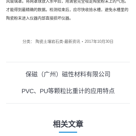
风玻璃罩。将网罩球放入水中后，用滴管完全吸走陶瓷粉末上的气泡。
才能得到最精确的数据。检测结束后，应尽快收拾水槽，避免水槽里的
陶瓷粉末进入仪器内部直接损坏仪器。
分类：
陶瓷土壤岩石类-最新资讯
2017年10月30日
文
保磁（广州）磁性材料有限公司
上
章
一
PVC、PU等颗粒比重计的应用特点
导
下
篇
一
文
航
篇
章：
文
相关文章
章：