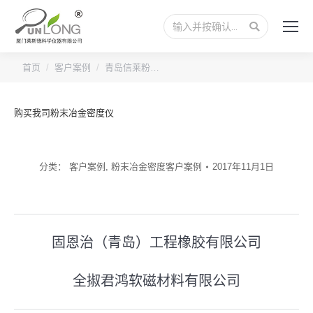
搜
索：
您的位置：
首页
客户案例
青岛信莱粉…
购买我司粉末冶金密度仪
分类：
客户案例
,
粉末冶金密度客户案例
2017年11月1日
文
固恩治（青岛）工程橡胶有限公司
上
章
一
全掓君鸿软磁材料有限公司
导
下
篇
一
文