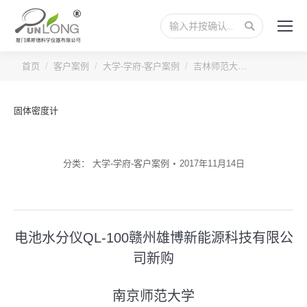
搜
索：
您的位置：
首页
客户案例
大学-学府-客户案例
吉林师范大…
固体密度计
分类：
大学-学府-客户案例
2017年11月14日
文
电池水分仪QL-100赣州雄博新能源科技有限公
章
司新购
上
一
导
南京师范大学
篇
下