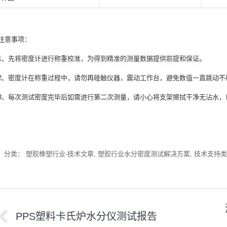
注意事项：
1、先将密度计进行称重校准，为得到精准的测量数据提供前提和保证。
2、密度计在称重过程中，请勿再碰触仪器，震动工作台，避免数值一直跳动不
3、每次测试密度完毕后如需进行第二次测量，请小心将支架擦拭干净无沾水，
分类：
塑胶橡塑行业-技术文章
,
塑胶行业水分密度测试解决方案
,
技术支持类
文
PPS塑料卡氏炉水分仪测试报告
章
上
下