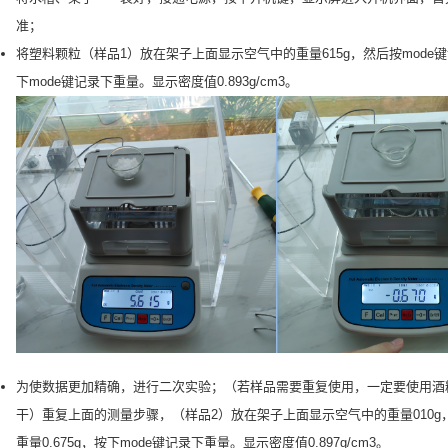
准；
将塑料颗粒（样品1）放在架子上面显示空气中的重量615g，然后按mode键
下mode键记录下重量。显示密度值0.893g/cm3。
为使数据更加精确，进行二次实验；（若样品需要重复使用，一定要使用酒
干）重复上面的测量步骤，（样品2）放在架子上面显示空气中的重量010g
重量0.675g，按下mode键记录下重量。显示密度值0.897g/cm3。