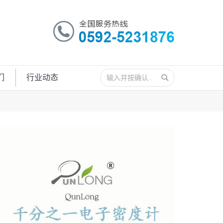
搜
们
行业动态
索：