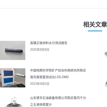
一
一
导
篇
篇
航
文
文
相关文章
章：
章
高镍正极材料水分测试报告
2025年8月8日
中国地质科学院矿产综合利用研究所购买
我司真密度测试仪LSD-ZMD
2023年9月5日
山东德丰石油装备有限公司购买我司千分
之五液体密度计