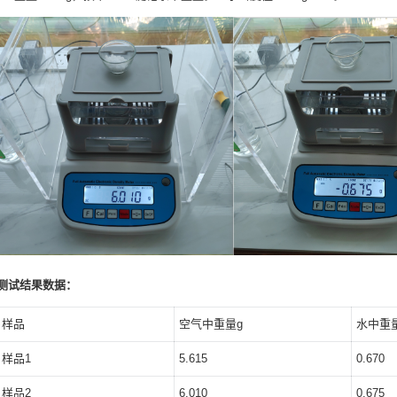
测试结果数据：
样品
空气中重量g
水中重
样品1
5.615
0.670
样品2
6.010
0.675