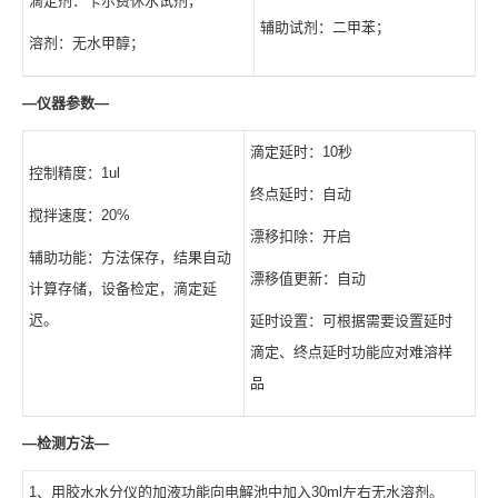
滴定剂：卡尔费休水试剂，
辅助试剂：二甲苯；
溶剂：无水甲醇；
—
仪器参数
—
滴定延时：10秒
控制精度：1ul
终点延时：自动
搅拌速度：20%
漂移扣除：开启
辅助功能：方法保存，结果自动
漂移值更新：自动
计算存储，设备检定，滴定延
迟。
延时设置：可根据需要设置延时
滴定、终点延时功能应对难溶样
品
—
检测方法
—
1、用胶水水分仪的加液功能向电解池中加入30ml左右无水溶剂。