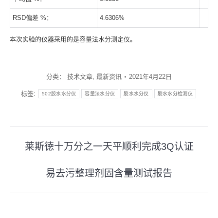
RSD偏差 %：
4.6306%
本次实验的仪器采用的是容量法水分测定仪。
分类：
技术文章
,
最新资讯
2021年4月22日
标签:
502胶水水分仪
容量法水分仪
胶水水分仪
胶水水分检测仪
文
莱斯徳十万分之一天平顺利完成3Q认证
上
章
一
易去污整理剂固含量测试报告
导
下
篇
一
文
航
篇
章：