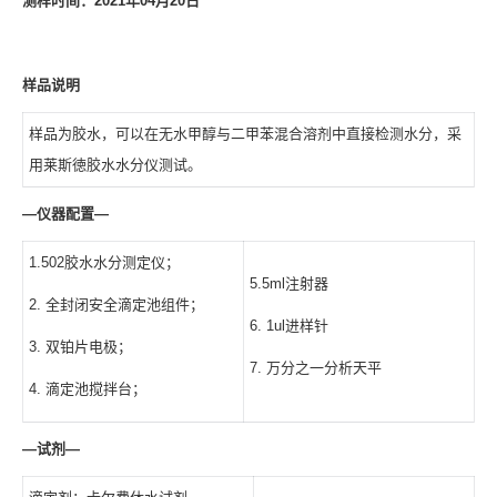
测样时间：
2021
年
04
月
20
日
样品说明
样品为胶水，可以在无水甲醇与二甲苯混合溶剂中直接检测水分，采
用莱斯徳胶水水分仪测试。
—
仪器配置
—
1.502胶水水分测定仪；
5.5ml注射器
2. 全封闭安全滴定池组件；
6. 1ul进样针
3. 双铂片电极；
7. 万分之一分析天平
4. 滴定池搅拌台；
—
试剂
—