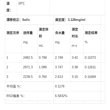
温
18℃
度：
漂移校正：
0ul/s
滴定度：
3.128mg/ml
滴定体
测定
测定次序
进样量
含水量
测定结果
积
时长
mg
mg
%
mL
m:s
1
2482.5
0.799
2.749
3:42
0.11073
2
2971.3
1.089
3.747
3:38
0.12611
3
2239.5
0.760
2.613
3:10
0.11669
平均值 %：
0.1178
RSD偏差 %：
6.5832%