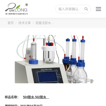
搜
索：
您的位置：
首页
技术文章
容量法胶水…
样品名称：
504
胶水
,502
胶水