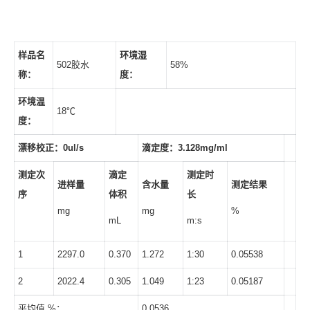
样品名
环境湿
502胶水
58%
称：
度：
环境温
18℃
度：
漂移校正：
0ul/s
滴定度：
3.128mg/ml
测定次
滴定
测定时
进样量
含水量
测定结果
序
体积
长
mg
mg
%
mL
m:s
1
2297.0
0.370
1.272
1:30
0.05538
2
2022.4
0.305
1.049
1:23
0.05187
平均值 %：
0.0536