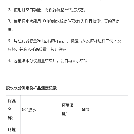
2、使用打空白功能，将仪器调整至终点状态。
3、使用标定功能用10ul的纯水标定3-5次作为样品检测计算的滴定
度。
3、用注射器称量3ml左右的样品，，称量后从反应杯进样口倒入反
应杯，并输入样品质量。按开始键
4、容量法水分仪测量结束后，会自动显示结果
胶水水分测定仪样品测定记录
样品
环境湿
名
504胶水
58%
度：
称：
环境