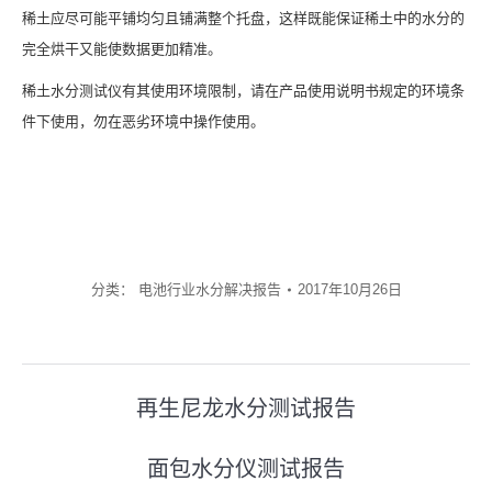
稀土应尽可能平铺均匀且铺满整个托盘，这样既能保证稀土中的水分的
完全烘干又能使数据更加精准。
稀土水分测试仪有其使用环境限制，请在产品使用说明书规定的环境条
件下使用，勿在恶劣环境中操作使用。
分类：
电池行业水分解决报告
2017年10月26日
文
再生尼龙水分测试报告
上
章
一
面包水分仪测试报告
导
下
篇