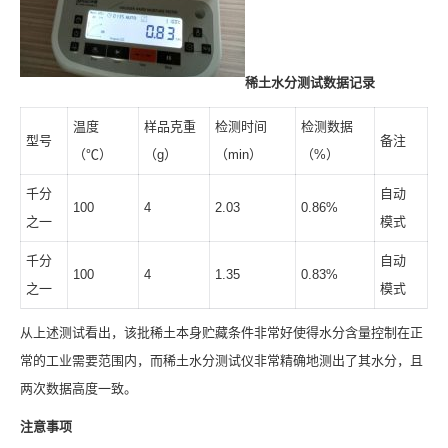
稀土
水分
测试数据
记录
温度
样品克重
检测时间
检测数据
型号
备注
（℃）
（g）
（min）
（%）
千分
自动
100
4
2.03
0.86%
之一
模式
千分
自动
100
4
1.35
0.83%
之一
模式
从上述测试看出，该批稀土本身贮藏条件非常好使得水分含量控制在正
常的工业需要范围内，而稀土水分测试仪非常精确地测出了其水分，且
两次数据高度一致。
注意事项