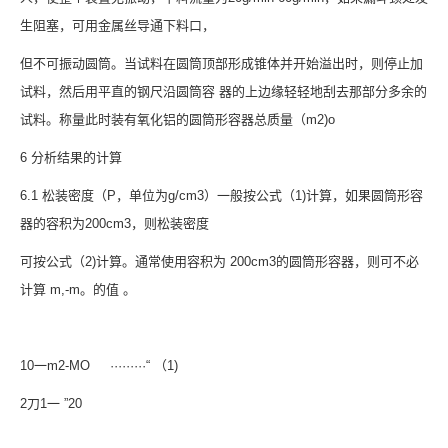
生阻塞，可用金属丝导通下料口，
但不可振动圆筒。当试料在圆筒顶部形成锥体并开始溢出时，则停止加
试料，然后用平直的钢尺沿圆筒容 器的上边缘轻轻地刮去那部分多余的
试料。称量此时装有氧化铝的圆筒形容器总质量（m2)o
6 分析结果的计算
6.1 松装密度（P，单位为g/cm3）一般按公式（1)计算，如果圆筒形容
器的容积为200cm3，则松装密度
可按公式（2)计算。通常使用容积为 200cm3的圆筒形容器，则可不必
计算 m,-m。的值 。
10一m2-MO ·········“ （1)
2刀1一 ”20