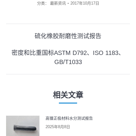
分类：
最新资讯
2017年10月17日
文
硫化橡胶耐磨性测试报告
上
章
一
密度和比重国标ASTM D792、ISO 1183、
导
篇
GB/T1033
下
文
航
一
章：
篇
文
相关文章
章：
高镍正极材料水分测试报告
2025年8月8日