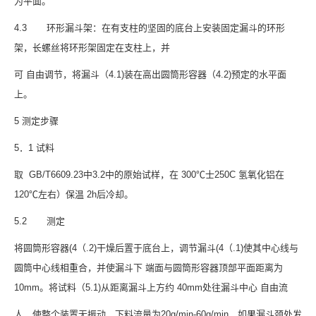
为平面。
4.3 环形漏斗架：在有支柱的坚固的底台上安装固定漏斗的环形
架，长螺丝将环形架固定在支柱上，并
可 自由调节，将漏斗（4.1)装在高出圆筒形容器（4.2)预定的水平面
上。
5 测定步骤
5．1 试料
取 GB/T6609.23中3.2中的原始试样，在 300℃士250C 氢氧化铝在
120℃左右）保温 2h后冷却。
5.2 测定
将圆筒形容器(4（.2)干燥后置于底台上，调节漏斗(4（.1)使其中心线与
圆筒中心线相重合，并使漏斗下 端面与圆筒形容器顶部平面距离为
10mm。将试料（5.1)从距离漏斗上方约 40mm处往漏斗中心 自由流
人，使整个装置无振动，下料流量为20g/min-60g/min，如果漏斗颈处发