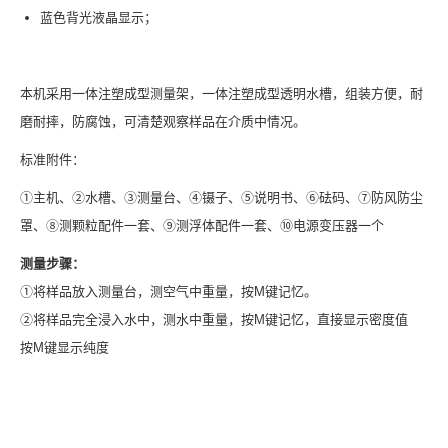
蓝色背光液晶显示；
本机采用一体注塑成型测量架，一体注塑成型透明水槽，组装方便，耐
磨耐摔，防腐蚀，可清楚观察样品在介质中情况。
标准附件：
①主机、②水槽、③测量台、④镊子、⑤说明书、⑥砝码、⑦防风防尘
罩、⑧测颗粒配件一套、⑨测浮体配件一套、⑩电源变压器一个
测量步骤：
①将样品放入测量台，测空气中重量，按M键记忆。
②将样品完全浸入水中，测水中重量，按M键记忆，直接显示密度值
按M键显示纯度