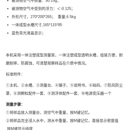
被测物空气中质量：≥0.25g；
被测物空气中受到的浮力：＜-0.125；
外形尺寸，270*200*265； 重量;6.5kg
一体成型水槽尺寸,165*115*85
蓝色背光液晶显示；
本机采用一体注塑成型测量架，一体注塑成型透明水槽，组装方便，耐
磨耐摔，防腐蚀，可清楚观察样品在介质中情况。
标准附件：
①主机、②水槽、③测量台、④镊子、⑤说明书、⑥砝码、⑦防风防尘
罩、⑧测颗粒配件一套、⑨测浮体配件一套、⑩电源变压器一个
测量步骤：
①将样品放入测量台，测空气中重量，按M键记忆。
②将样品完全浸入水中，测水中重量，按M键记忆，直接显示密度值
按M键显示纯度