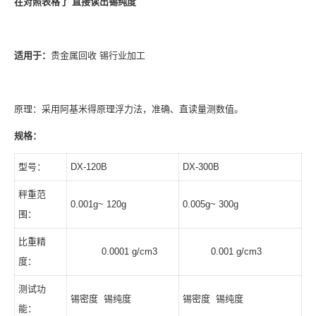
在对照表格了 直接读出锡纯度
适用于：
贵金属回收 锡行业加工
原理：采用阿基米得原理浮力法，准确、直读量测数值。
规格：
型号：
DX-120B
DX-300B
秤重范
0.001g~ 120g
0.005g~ 300g
围：
比重精
0.0001 g/cm3
0.001 g/cm3
度：
测试功
锡密度 锡纯度
锡密度 锡纯度
能：