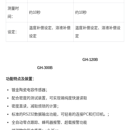
测量时
约10秒
约10秒
间：
温度补偿设定、溶液补偿
温度补偿设定、溶液补偿设
设定：
设定
定
GH-120B
GH-300B
功能特点及装置：
镀金陶瓷电容传感器；
配合密度的测试装置，可实现锡纯度快速读取
密度直读，减取烦琐的计算；
标准的RS232数据输出功能，可轻易的连接PC和打印机。；
全自动零点跟踪、蜂鸣器报警、超载报警功能