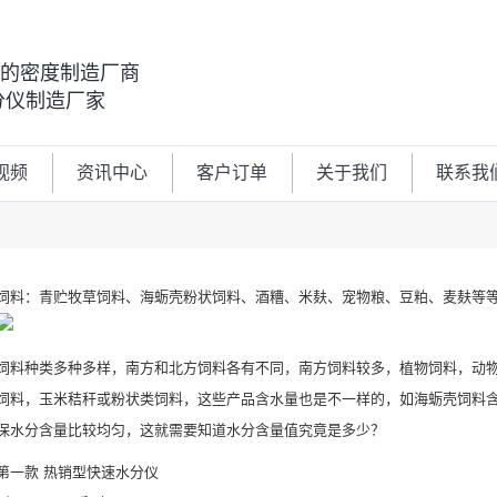
00的密度制造厂商
分仪制造厂家
视频
资讯中心
客户订单
关于我们
联系我
饲料：青贮牧草饲料、海蛎壳粉状饲料、酒糟、米麸、宠物粮、豆粕、麦麸等
饲料种类多种多样，南方和北方饲料各有不同，南方饲料较多，植物饲料，动
饲料，玉米秸秆或粉状类饲料，这些产品含水量也是不一样的，如海蛎壳饲料含水
保水分含量比较均匀，这就需要知道水分含量值究竟是多少？
第一款 热销型快速水分仪