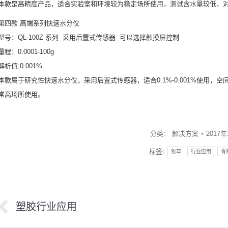
本款是高精度产品，适合实验室和环境较为稳定场所使用，测试含水量较低，对产品
第四款 高端系列快速水分仪
型号：QL-100Z 系列 采用后置式传感器 可以选择触摸屏控制
量程：0.0001-100g
解析值;0.001%
本款属于研究性快速水分仪，采用后置式传感器，适合0.1%-0.001%使用
常高场所使用。
分类：
解决方案
2017
标签:
牧草
行业应用
青
文
塑胶行业应用
上
下
章
一
一