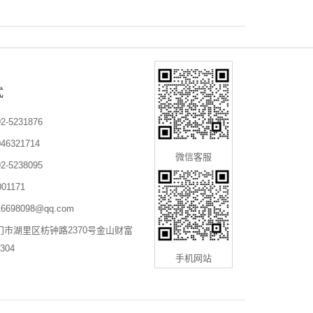
式
-5231876
6321714
微信客服
-5238095
01171
698098@qq.com
门市湖里区枋钟路2370号金山财富
304
手机网站