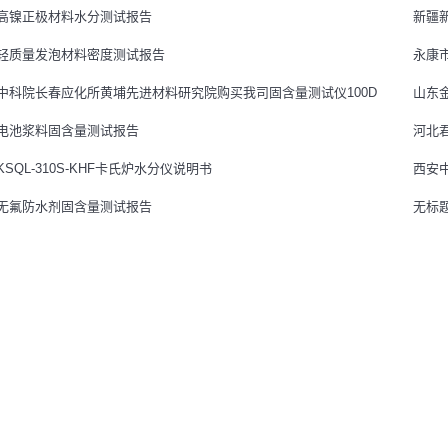
高镍正极材料水分测试报告
新疆新
轻质量发泡材料密度测试报告
永康市
中科院长春应化所黄埔先进材料研究院购买我司固含量测试仪100D
山东
电池浆料固含量测试报告
河北
KSQL-310S-KHF卡氏炉水分仪说明书
西安中
无氟防水剂固含量测试报告
无标