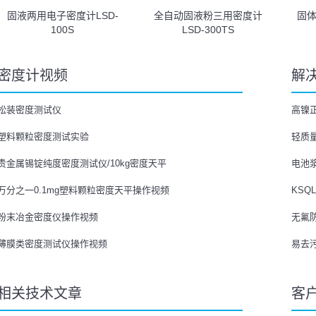
固液两用电子密度计LSD-
全自动固液粉三用密度计
固体
100S
LSD-300TS
密度计视频
解
松装密度测试仪
高镍
塑料颗粒密度测试实验
轻质
贵金属锡锭纯度密度测试仪/10kg密度天平
电池
万分之一0.1mg塑料颗粒密度天平操作视频
KSQ
粉末冶金密度仪操作视频
无氟
薄膜类密度测试仪操作视频
易去
相关技术文章
客