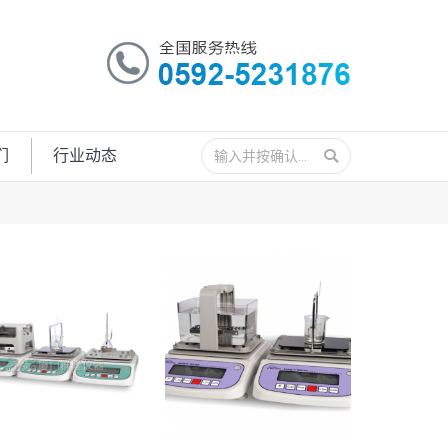
搜
们
行业动态
索：