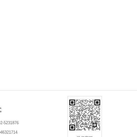
式
-5231876
6321714