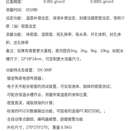
比重精度： 0.001 g/cm3 0.0001 g/cm3
测量时间： 约10秒
设定功能： 温度补偿设定、溶液补偿设定、封蜡法蜡密度设定、饱和介
质（油）密度设定
测量功能： 体密度、湿密度、视孔隙率、吸水率、开孔体积、封孔体
积、总孔隙率
备注：如果有需要更大量程，我司提供1kg、2kg、3kg…10kg。标配水
槽尺寸：22*18*14cm，可定制更大测量尺寸。
功能特点及装置： DX-300F
·镀金陶瓷电容传感器；
·电子天平配合密度的测试装置，可实现液体、固体的密度测试；
·可配合恒温水槽作业、测量所需温度的液体比重;
·密度直读，减取烦琐的计算；
·标准的RS232数据输出功能，可轻易的连接PC和打印机。；
·全自动零点跟踪、蜂鸣器报警、超载报警功能
·外形尺寸，270*270*270； 重量;6.5KG