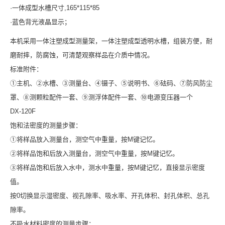
·一体成型水槽尺寸,165*115*85
·蓝色背光液晶显示；
本机采用一体注塑成型测量架，一体注塑成型透明水槽，组装方便，耐
磨耐摔，防腐蚀，可清楚观察样品在介质中情况。
标准附件：
①主机、②水槽、③测量台、④镊子、⑤说明书、⑥砝码、⑦防风防尘
罩、⑧测颗粒配件一套、⑨测浮体配件一套、⑩电源变压器一个
DX-120F
饱和法密度的测量步骤：
①将样品放入测量台，测空气中重量，按M键记忆。
②将样品饱和后放入测量台，测空气中重量，按M键记忆。
③将样品饱和后放入水中，测水中重量，按M键记忆，直接显示密度
值。
按0切换显示湿密度、视孔隙率、吸水率、开孔体积、封孔体积、总孔
隙率。
不吸水材料密度的测量步骤：