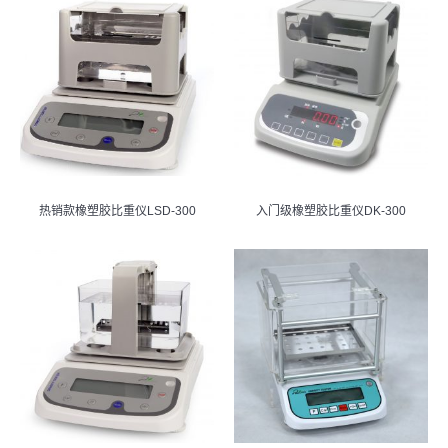
热销款橡塑胶比重仪LSD-300
入门级橡塑胶比重仪DK-300