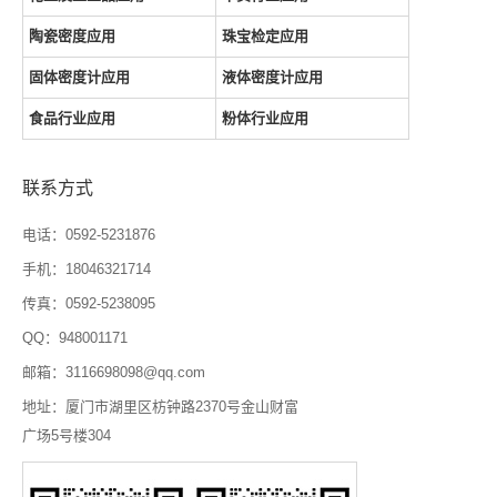
陶瓷密度应用
珠宝检定应用
固体密度计应用
液体密度计应用
食品行业应用
粉体行业应用
联系方式
电话：0592-5231876
手机：18046321714
传真：0592-5238095
QQ：948001171
邮箱：3116698098@qq.com
地址：厦门市湖里区枋钟路2370号金山财富
广场5号楼304