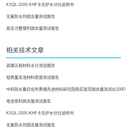
KSQL-310S-KHF卡氏炉水分仪说明书
无氟防水剂固含量测试报告
易去污整理剂固含量测试报告
相关技术文章
高镍正极材料水分测试报告
轻质量发泡材料密度测试报告
中科院长春应化所黄埔先进材料研究院购买我司固含量测试仪100D
电池浆料固含量测试报告
KSQL-310S-KHF卡氏炉水分仪说明书
无氟防水剂固含量测试报告