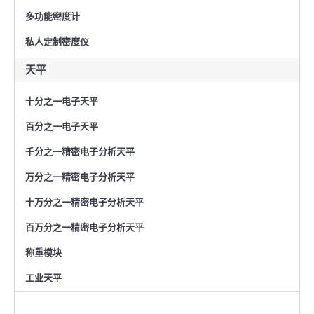
多功能密度计
私人定制密度仪
天平
十分之一电子天平
百分之一电子天平
千分之一精密电子分析天平
万分之一精密电子分析天平
十万分之一精密电子分析天平
百万分之一精密电子分析天平
称重模块
工业天平