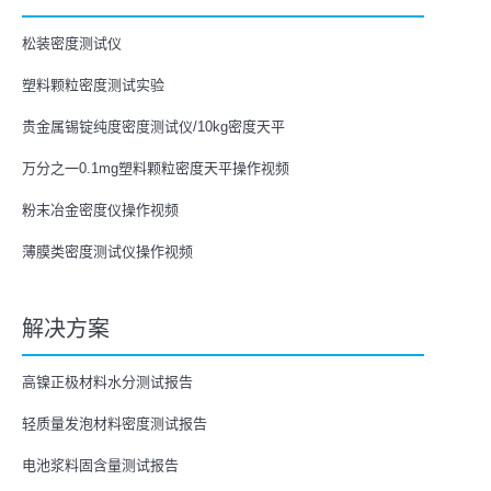
松装密度测试仪
塑料颗粒密度测试实验
贵金属锡锭纯度密度测试仪/10kg密度天平
万分之一0.1mg塑料颗粒密度天平操作视频
粉末冶金密度仪操作视频
薄膜类密度测试仪操作视频
解决方案
高镍正极材料水分测试报告
轻质量发泡材料密度测试报告
电池浆料固含量测试报告