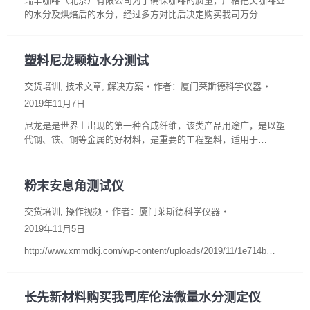
瑞辛咖啡（北京）有限公司为了确保咖啡的质量，严格把关咖啡豆
的水分及烘焙后的水分，经过多方对比后决定购买我司万分…
塑料尼龙颗粒水分测试
交货培训
,
技术文章
,
解决方案
作者：
厦门莱斯德科学仪器
2019年11月7日
尼龙是是世界上出现的第一种合成纤维，该类产品用途广，是以塑
代钢、铁、铜等金属的好材料，是重要的工程塑料，适用于…
粉末安息角测试仪
交货培训
,
操作视频
作者：
厦门莱斯德科学仪器
2019年11月5日
http://www.xmmdkj.com/wp-content/uploads/2019/11/1e714b…
长先新材料购买我司库伦法微量水分测定仪