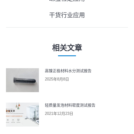
上
章
一
干货行业应用
导
下
篇
一
文
航
篇
章：
文
相关文章
章：
高镍正极材料水分测试报告
2025年8月8日
轻质量发泡材料密度测试报告
2021年12月23日