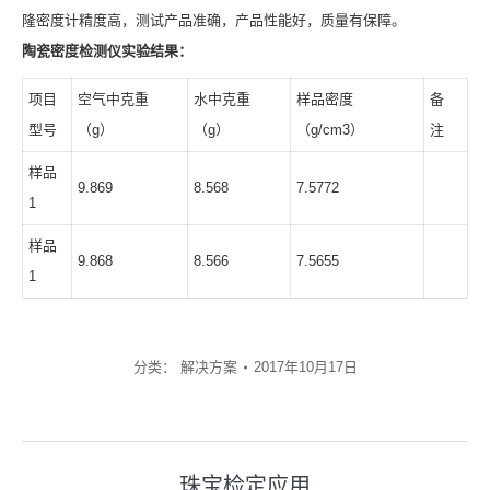
隆密度计精度高，测试产品准确，产品性能好，质量有保障。
陶瓷密度检测仪实验结果：
项目
空气中克重
水中克重
样品密度
备
型号
（g）
（g）
（g/cm3）
注
样品
9.869
8.568
7.5772
1
样品
9.868
8.566
7.5655
1
分类：
解决方案
2017年10月17日
文
珠宝检定应用