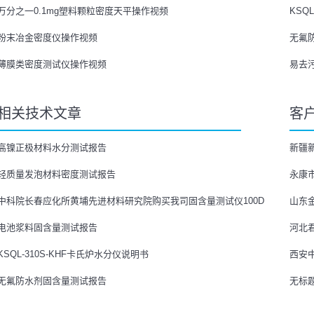
万分之一0.1mg塑料颗粒密度天平操作视频
KSQ
粉末冶金密度仪操作视频
无氟
薄膜类密度测试仪操作视频
易去
相关技术文章
客
高镍正极材料水分测试报告
新疆新
轻质量发泡材料密度测试报告
永康市
中科院长春应化所黄埔先进材料研究院购买我司固含量测试仪100D
山东
电池浆料固含量测试报告
河北
KSQL-310S-KHF卡氏炉水分仪说明书
西安中
无氟防水剂固含量测试报告
无标