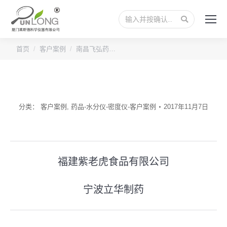
搜
索：
您的位置：
首页
客户案例
南昌飞弘药…
分类：
客户案例
,
药品-水分仪-密度仪-客户案例
2017年11月7日
文
福建紫老虎食品有限公司
上
章
一
宁波立华制药
导
下
篇
一
文
航
篇
章：