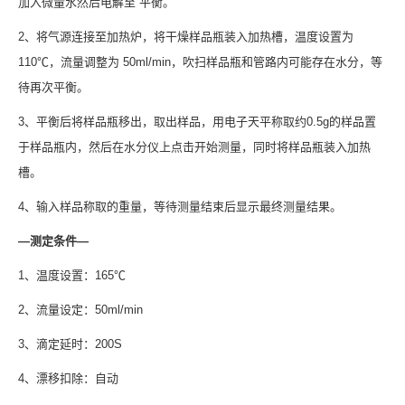
加入微量水然后电解至 平衡。
2、将气源连接至加热炉，将干燥样品瓶装入加热槽，温度设置为
110℃，流量调整为 50ml/min，吹扫样品瓶和管路内可能存在水分，等
待再次平衡。
3、平衡后将样品瓶移出，取出样品，用电子天平称取约0.5g的样品置
于样品瓶内，然后在水分仪上点击开始测量，同时将样品瓶装入加热
槽。
4、输入样品称取的重量，等待测量结束后显示最终测量结果。
—测定条件—
1、温度设置：165℃
2、流量设定：50ml/min
3、滴定延时：200S
4、漂移扣除：自动