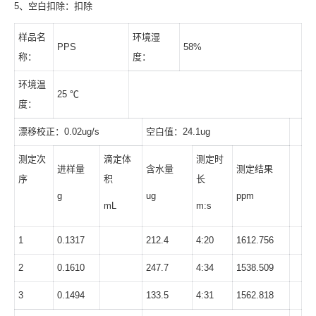
5、空白扣除：扣除
样品名
环境湿
PPS
58%
称：
度：
环境温
25 ℃
度：
漂移校正：0.02ug/s
空白值：24.1ug
测定次
滴定体
测定时
进样量
含水量
测定结果
序
积
长
g
ug
ppm
mL
m:s
1
0.1317
212.4
4:20
1612.756
2
0.1610
247.7
4:34
1538.509
3
0.1494
133.5
4:31
1562.818