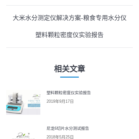
文
大米水分测定仪解决方案-粮食专用水分仪
上
章
一
塑料颗粒密度仪实验报告
导
下
篇
一
文
航
篇
章：
文
相关文章
章：
塑料颗粒密度仪实验报告
2019年9月17日
尼龙6切片水分测试报告
2018年5月25日