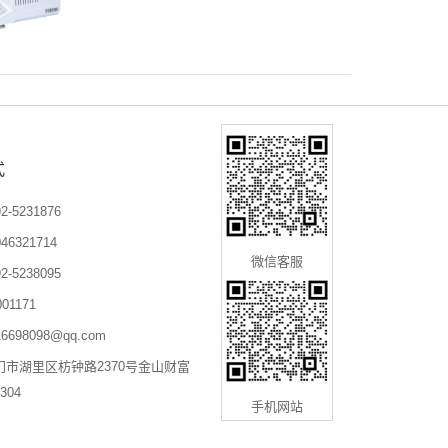
式
-5231876
6321714
微信客服
-5238095
01171
698098@qq.com
门市湖里区枋钟路2370号金山财富
304
手机网站