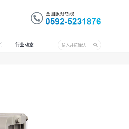
搜
们
行业动态
索：