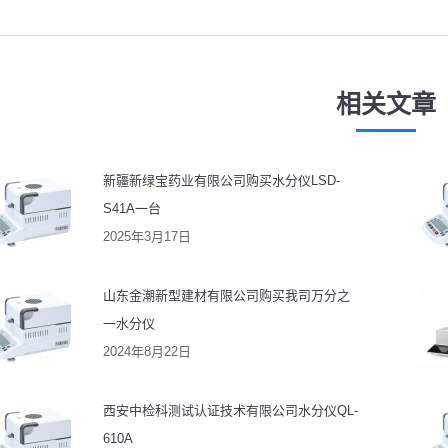
一
一
篇
篇
文
文
相关文章
章：
章：
新疆新绿宝药业有限公司购买水分仪LSD-
S41A一台
2025年3月17日
山东金潮新型建材有限公司购买我司万分之
一水分仪
2024年8月22日
西安中检科测试认证技术有限公司水分仪QL-
610A